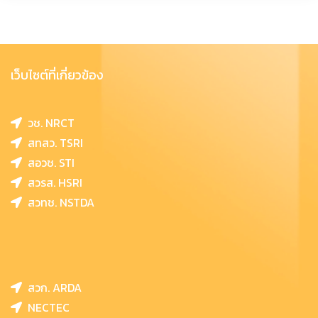
เว็บไซต์ที่เกี่ยวข้อง
วช. NRCT
สทสว. TSRI
สอวช. STI
สวรส. HSRI
สวทช. NSTDA
สวก. ARDA
NECTEC