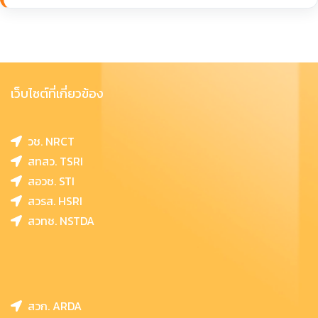
เว็บไซต์ที่เกี่ยวข้อง
วช. NRCT
สทสว. TSRI
สอวช. STI
สวรส. HSRI
สวทช. NSTDA
สวก. ARDA