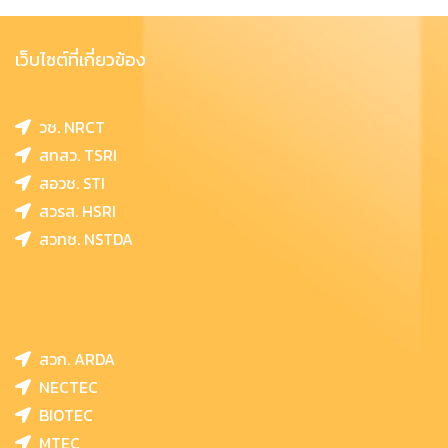
เว็บไซต์ที่เกี่ยวข้อง
วช. NRCT
สทสว. TSRI
สอวช. STI
สวรส. HSRI
สวทช. NSTDA
สวก. ARDA
NECTEC
BIOTEC
MTEC