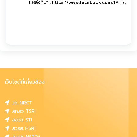
แหล่งที่มา : https://www.facebook.com/IAT.sut.ac.
เว็บไซต์ที่เกี่ยวข้อง
วช. NRCT
สทสว. TSRI
สอวช. STI
สวรส. HSRI
สวทช. NSTDA