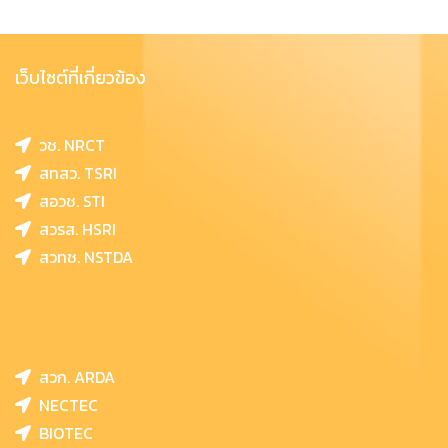
เว็บไซต์ที่เกี่ยวข้อง
วช. NRCT
สทสว. TSRI
สอวช. STI
สวรส. HSRI
สวทช. NSTDA
สวก. ARDA
NECTEC
BIOTEC