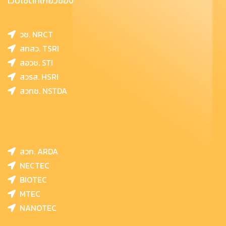
เว็บไซต์ที่เกี่ยวข้อง
วช. NRCT
สทสว. TSRI
สอวช. STI
สวรส. HSRI
สวทช. NSTDA
สวก. ARDA
NECTEC
BIOTEC
MTEC
NANOTEC