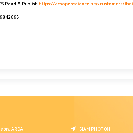
ACS Read & Publish
https://acsopenscience.org/customers/tha
1-9842695
สวก. ARDA
SIAM PHOTON