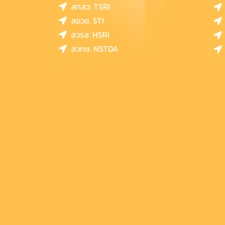
สทสว. TSRI
สอวช. STI
สวรส. HSRI
สวทช. NSTDA