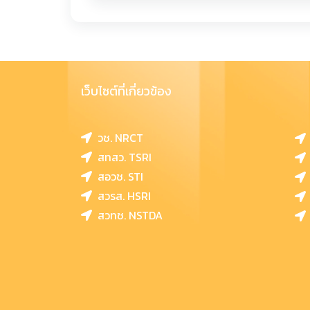
เว็บไซต์ที่เกี่ยวข้อง
วช. NRCT
สทสว. TSRI
สอวช. STI
สวรส. HSRI
สวทช. NSTDA