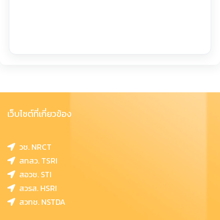
เว็บไซต์ที่เกี่ยวข้อง
วช. NRCT
สทสว. TSRI
สอวช. STI
สวรส. HSRI
สวทช. NSTDA