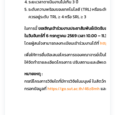
4. ระยะเวลาดาเนินงานไม่เกิน 3 ปี
5. ระดับความพร้อมของเทคโนโลยี (TRL) หรือระดับควา
ควรอยู่ระดับ TRL ≥ 4 หรือ SRL ≥ 3
ในการนี้
ขอเชิญเข้าร่วมงานประชาสัมพันธ์เปิดรับสมัครท
ในวันจันทร์ที่ 6 กรกฎาคม 2569 เวลา 10.00 – 11.30
โดยผู้สนใจสามารถลงทะเบียนเข้าร่วมงานได้ที่
https:/
เพื่อให้การยื่นข้อเสนอโครงการของคณาจารย์เป็นไปด้
ให้จัดทำรายละเอียดโครงการ ปรับสถานะและอัพเดทข้อม
หมายเหตุ :
กรณีโครงการวิจัยใดที่มีการวิจัยในมนุษย์ ในสัตว์ท
กรอกข้อมูลที่
https://go.sut.ac.th/46z8mh
และห้องปฏ