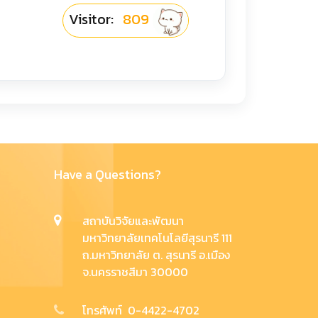
Visitor:
809
Have a Questions?
สถาบันวิจัยและพัฒนา
มหาวิทยาลัยเทคโนโลยีสุรนารี 111
ถ.มหาวิทยาลัย ต. สุรนารี อ.เมือง
จ.นครราชสีมา 30000
โทรศัพท์ 0-4422-4702