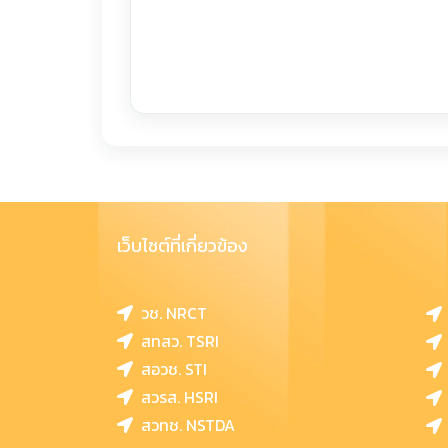
เว็บไซต์ที่เกี่ยวข้อง
วช. NRCT
สทสว. TSRI
สอวช. STI
สวรส. HSRI
สวทช. NSTDA