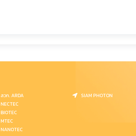
สวก. ARDA
SIAM PHOTON
NECTEC
BIOTEC
MTEC
NANOTEC