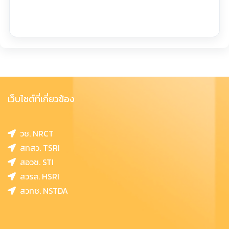
เว็บไซต์ที่เกี่ยวข้อง
วช. NRCT
สทสว. TSRI
สอวช. STI
สวรส. HSRI
สวทช. NSTDA