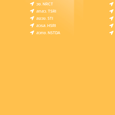
วช. NRCT
สทสว. TSRI
สอวช. STI
สวรส. HSRI
สวทช. NSTDA