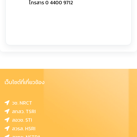
โทรสาร 0 4400 9712
เว็บไซต์ที่เกี่ยวข้อง
วช. NRCT
สทสว. TSRI
สอวช. STI
สวรส. HSRI