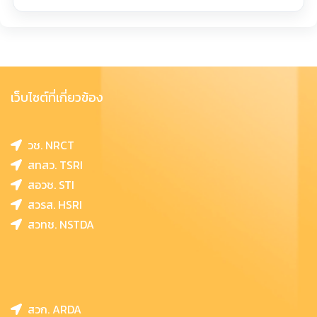
เว็บไซต์ที่เกี่ยวข้อง
วช. NRCT
สทสว. TSRI
สอวช. STI
สวรส. HSRI
สวทช. NSTDA
สวก. ARDA