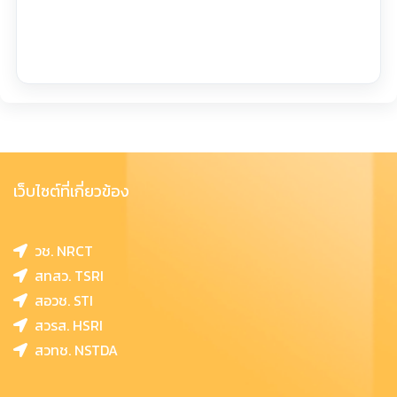
เว็บไซต์ที่เกี่ยวข้อง
วช. NRCT
สทสว. TSRI
สอวช. STI
สวรส. HSRI
สวทช. NSTDA