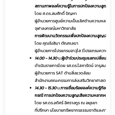
สถานภาพองค์ความรู้ในการปกป้องความสูญเสีย
โดย ศ.ดร.สมศักดิ์ ปัญหา
ผู้อำนวยการศูนย์ความเป็นเลิศด้านความหลากห
จุฬาลงกรณ์มหาวิทยาลัย
การพัฒนานวัตกรรมเพื่อปกป้องความสูญเสีย
โดย คุณรังสิมา ตัณฑเลขา
ผู้อำนวยการโปรแกรมอาวุโส (โปรแกรมความหลา
14.00 - 14.30
น.
ผู้เข้าร่วมประชุมแลกเปลี่ยนความ
ดำเนินรายการโดย รศ.ดร.โสภารัตน์ จารุสมบัติ
ผู้อำนวยการ SAT ด้านสิ่งแวดล้อม
สำนักงานคณะกรรมการส่งเสริมวิทยาศาสตร์ วิจ
14.30 - 15.30
น.
การเชื่อมร้อยองค์ความรู้ท้องถิ่
กรณี การปกป้องความสูญเสียความหลากหลายทางช
โดย รศ.ดร.อดิศร์ อิศรางกูร ณ อยุธยา
ที่ปรึกษา นโยบายทรัพยากรธรรมชาติและการลดก