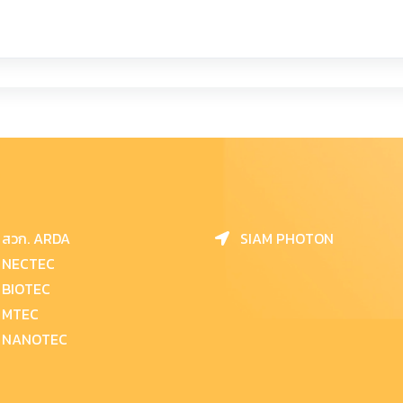
สวก. ARDA
SIAM PHOTON
NECTEC
BIOTEC
MTEC
NANOTEC