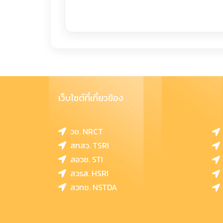
เว็บไซต์ที่เกี่ยวข้อง
วช. NRCT
สทสว. TSRI
สอวช. STI
สวรส. HSRI
สวทช. NSTDA