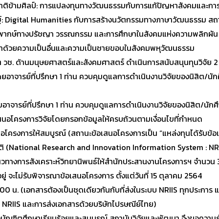
าติข้ามศิลป์: การแปลงทุนทางวัฒนธรรมกับการแก้ปัญหาสังคมและก
ฐ์: Digital Humanities กับการสร้างนวัตกรรมทางภาษาวัฒนธรรม สถ
ิงวิพากษ์ทางปรัชญา วรรณกรรม และการศึกษาในสังคมแห่งความพลิกผัน
ง: ว่าด้วยความเป็นอื่นและความเป็นชายขอบในสังคมพหุวัฒนธรรม
ิต วช. ด้านมนุษยศาสตร์และสังคมศาสตร์ ดำเนินการสนับสนุนทุนวิจัย 2 
ยอาจารย์ที่ปรึกษา 1 ท่าน ควบคุมดูแลการดำเนินงานวิจัยของนิสิต/นัก
จารย์ที่ปรึกษา 1 ท่าน ควบคุมดูแลการดำเนินงานวิจัยของนิสิต/นักศ
้อเสนอโครงการวิจัยโดยกรอกข้อมูลให้ครบถ้วนตามเงื่อนไขที่กำหนด
อโครงการให้สมบูรณ์ (สถานะข้อเสนอโครงการเป็น “แหล่งทุนได้รับข้อ
ติ (National Research and Innovation Information System : NR
แนวทางการสังเคราะห์วิทยานิพนธ์ให้สำนักประสานงานโครงการฯ จำนวน 
อยู่ จะไม่รับพิจารณาข้อเสนอโครงการ ตั้งแต่วันที่ 15 ตุลาคม 2564
.00 น. (เอกสารต้องเป็นชุดเดียวกันกับที่ส่งในระบบ NRIIS ทุกประการ แล
บ NRIIS และการส่งเอกสารด้วยบริษัทไปรษณีย์ไทย)
องบัณฑิตศึกษาเรียบร้อยและสมบูรณ์ สถาบันวิจัยและพัฒนา จึงขอความ