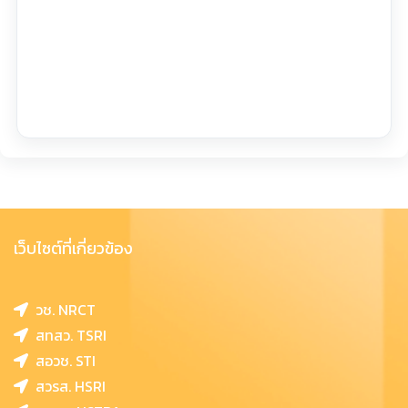
เว็บไซต์ที่เกี่ยวข้อง
วช. NRCT
สทสว. TSRI
สอวช. STI
สวรส. HSRI