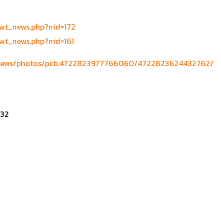
/ewt_news.php?nid=172
ewt_news.php?nid=161
dnews/photos/pcb.4722823977766060/4722823624432762/
532