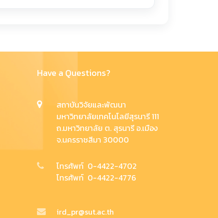
Have a Questions?
สถาบันวิจัยและพัฒนา
มหาวิทยาลัยเทคโนโลยีสุรนารี 111
ถ.มหาวิทยาลัย ต. สุรนารี อ.เมือง
จ.นครราชสีมา 30000
โทรศัพท์ 0-4422-4702
โทรศัพท์ 0-4422-4776
ird_pr@sut.ac.th