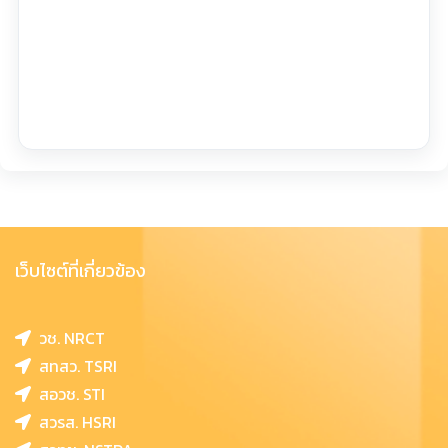
เว็บไซต์ที่เกี่ยวข้อง
วช. NRCT
สทสว. TSRI
สอวช. STI
สวรส. HSRI