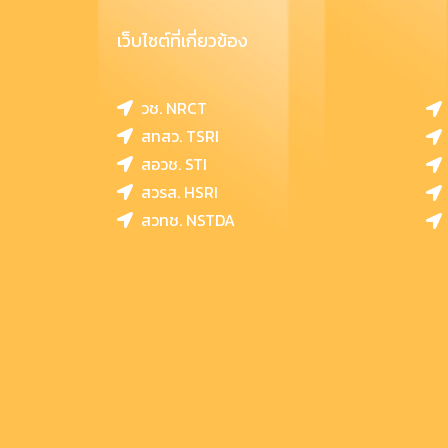
เว็บไซต์ที่เกี่ยวข้อง
วช. NRCT
สทสว. TSRI
สอวช. STI
สวรส. HSRI
สวทช. NSTDA