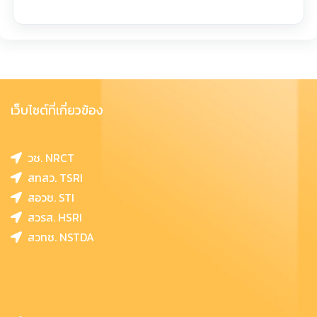
เว็บไซต์ที่เกี่ยวข้อง
วช. NRCT
สทสว. TSRI
สอวช. STI
สวรส. HSRI
สวทช. NSTDA