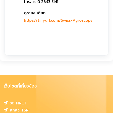
โทรสาร 0 2643 5141
ดูรายละเอียด
https://tinyurl.com/Swiss-Agroscope
Vi
เว็บไซต์ที่เกี่ยวข้อง
วช. NRCT
สทสว. TSRI