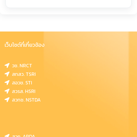
เว็บไซต์ที่เกี่ยวข้อง
วช. NRCT
สทสว. TSRI
สอวช. STI
สวรส. HSRI
สวทช. NSTDA
สวก. ARDA