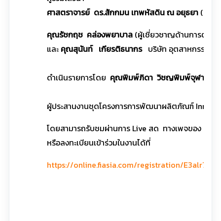
ศาสตราจารย์ ดร.สักกมน เทพหัสดิน ณ อยุธยา
(มหาวิ
คุณรัชกฤช คล่องพยาบาล
(ผู้เชี่ยวชาญด้านการตลา
และ
คุณสุนันท์ เกียรติธนากร
บริษัท อุตสาหกรรม เค
ดำเนินรายการโดย
คุณพิมพ์ภิดา วิชญพิมพ์จุฬา
(ดำเ
ผู้ประสานงานชุดโครงการการพัฒนาผลิตภัณฑ์ Innova
โดยสามารถรับชมผ่านการ Live สด ทางเพจของ สำนักงา
หรือลงทะเบียนเข้าร่วมในงานได้ที่
https://online.fiasia.com/registration/E3alr7su