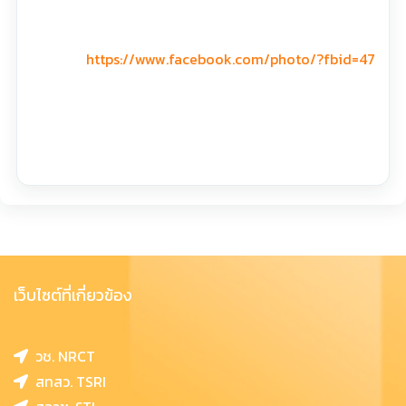
https://www.facebook.com/photo/?fbid=474151
เว็บไซต์ที่เกี่ยวข้อง
วช. NRCT
สทสว. TSRI