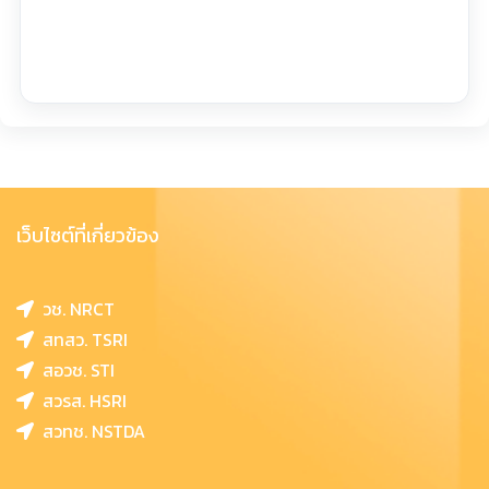
เว็บไซต์ที่เกี่ยวข้อง
วช. NRCT
สทสว. TSRI
สอวช. STI
สวรส. HSRI
สวทช. NSTDA