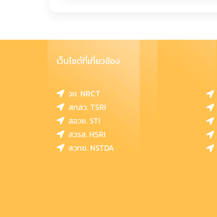
เว็บไซต์ที่เกี่ยวข้อง
วช. NRCT
สทสว. TSRI
สอวช. STI
สวรส. HSRI
สวทช. NSTDA