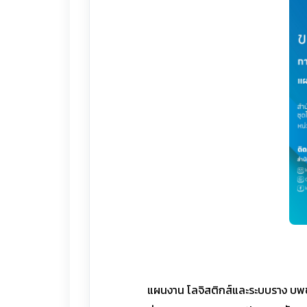
แผนงาน โลจิสติกส์และระบบราง บพข