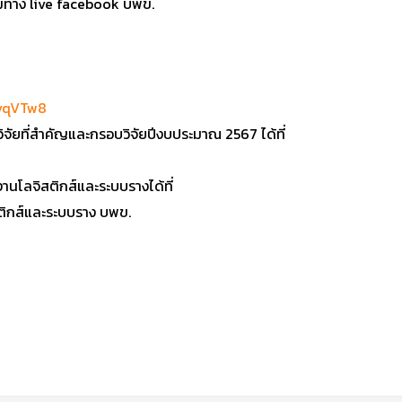
มทาง live facebook บพข.
ivqVTw8
ิจัยที่สำคัญและกรอบวิจัยปีงบประมาณ 2567 ได้ที่
านโลจิสติกส์และระบบรางได้ที่
ติกส์และระบบราง บพข.