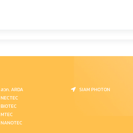
สวก. ARDA
SIAM PHOTON
NECTEC
BIOTEC
MTEC
NANOTEC