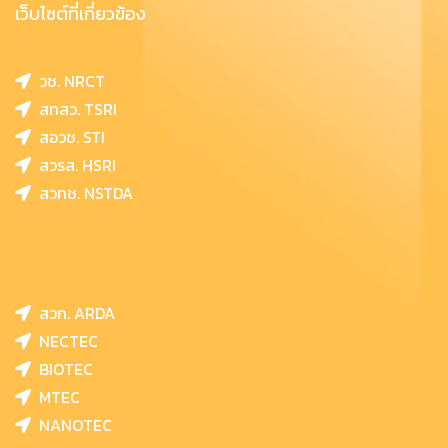
เว็บไซต์ที่เกี่ยวข้อง
วช. NRCT
สทสว. TSRI
สอวช. STI
สวรส. HSRI
สวทช. NSTDA
สวก. ARDA
NECTEC
BIOTEC
MTEC
NANOTEC