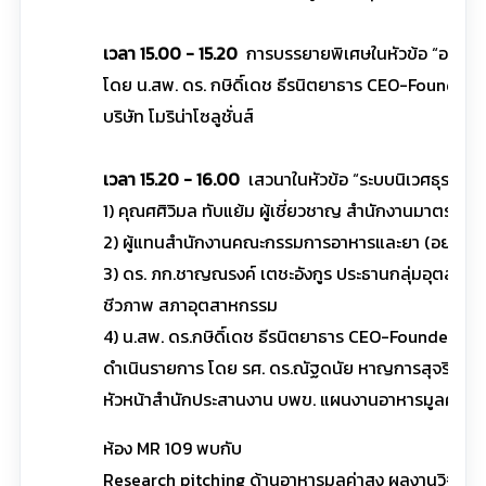
เวลา 15.00 - 15.20
การบรรยายพิเศษในหัวข้อ “อนาคตก้
โดย น.สพ. ดร. กษิดิ์เดช ธีรนิตยาธาร CEO-Founder
บริษัท โมริน่าโซลูชั่นส์
เวลา 15.20 - 16.00
เสวนาในหัวข้อ “ระบบนิเวศธุรกิจอา
1) คุณศศิวิมล ทับแย้ม ผู้เชี่ยวชาญ สำนักงานมาตรฐา
2) ผู้แทนสำนักงานคณะกรรมการอาหารและยา (อย.)
3) ดร. ภก.ชาญณรงค์ เตชะอังกูร ประธานกลุ่มอุตสาห
ชีวภาพ สภาอุตสาหกรรม
4) น.สพ. ดร.กษิดิ์เดช ธีรนิตยาธาร CEO-Founder บริษัท
ดำเนินรายการ โดย รศ. ดร.ณัฐดนัย หาญการสุจริต
หัวหน้าสำนักประสานงาน บพข. แผนงานอาหารมูลค่าส
ห้อง MR 109 พบกับ
Research pitching ด้านอาหารมูลค่าสูง ผลงานวิจัยพร