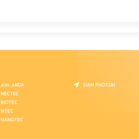
สวก. ARDA
SIAM PHOTON
NECTEC
BIOTEC
MTEC
NANOTEC