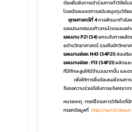
ต้องยืนยันการเข้าร่วมการทำวิจัยใ
โดยมีขอบเขตการสนับสนุนทุนวิจัยแล
ยุทธศาสตร์ที่ 4
การพัฒนากำลังคน
ของประเทศแบบก้าวกระโดดและอย่างย
แผนงาน P21 (S4)
ยกระดับการผลิตแ
ยด้านวิทยาศาสตร์ รวมถึงนักวิทยาศาส
แผนงานย่อย: N43 (S4P21)
ส่งเสริม
แผนงานย่อย : F13 (S4P21)
ผลิตและ
ที่มีทักษะสูงให้มีจำนวนมากขึ้น แ
เพื่อให้การยื่นข้อเสนอโครงการข
จึงขอความร่วมมือในการแจ้งคณาจารย
หมายเหตุ : กรณีโครงการวิจัยใดที่
กรอกข้อมูลที่
http://surl.li/dsout