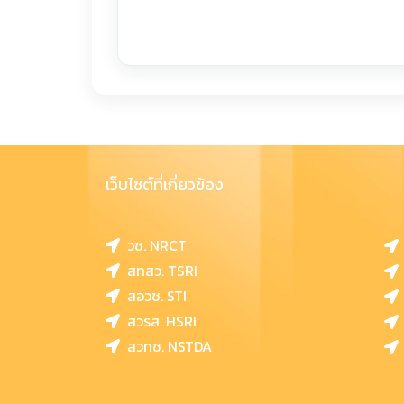
เว็บไซต์ที่เกี่ยวข้อง
วช. NRCT
สทสว. TSRI
สอวช. STI
สวรส. HSRI
สวทช. NSTDA