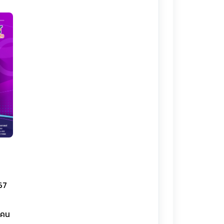
567
ุกคน