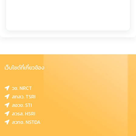
เว็บไซต์ที่เกี่ยวข้อง
วช. NRCT
สทสว. TSRI
สอวช. STI
สวรส. HSRI
สวทช. NSTDA