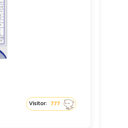
Visitor:
777