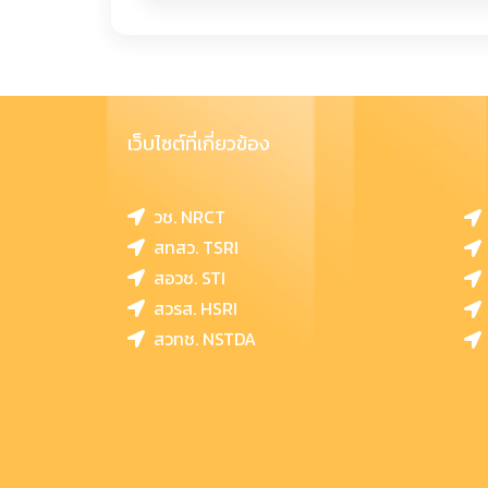
เว็บไซต์ที่เกี่ยวข้อง
วช. NRCT
สทสว. TSRI
สอวช. STI
สวรส. HSRI
สวทช. NSTDA