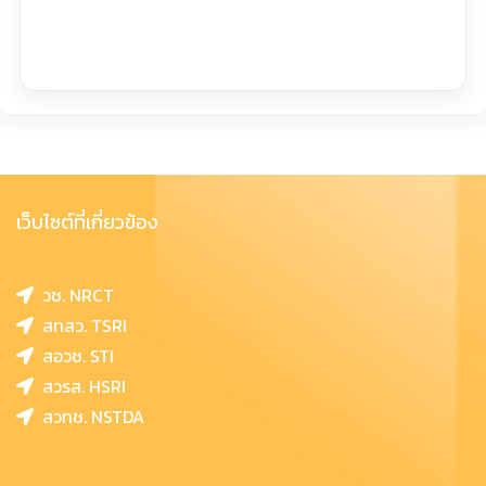
เว็บไซต์ที่เกี่ยวข้อง
วช. NRCT
สทสว. TSRI
สอวช. STI
สวรส. HSRI
สวทช. NSTDA