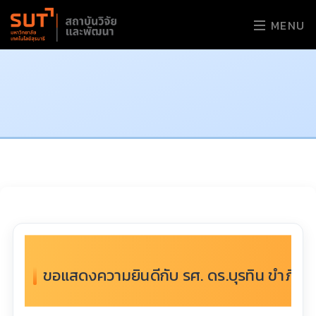
MENU
ขอแสดงความยินดีกับ รศ. ดร.บุรทิน ขำภิรัฐ 