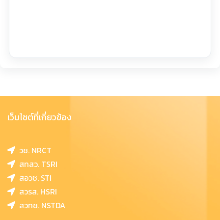
เว็บไซต์ที่เกี่ยวข้อง
วช. NRCT
สทสว. TSRI
สอวช. STI
สวรส. HSRI
สวทช. NSTDA