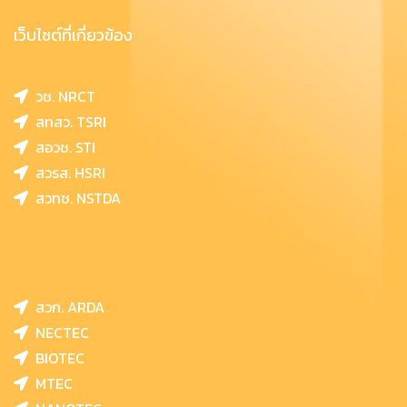
เว็บไซต์ที่เกี่ยวข้อง
วช. NRCT
สทสว. TSRI
สอวช. STI
สวรส. HSRI
สวทช. NSTDA
สวก. ARDA
NECTEC
BIOTEC
MTEC