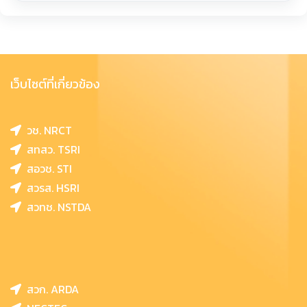
เว็บไซต์ที่เกี่ยวข้อง
วช. NRCT
สทสว. TSRI
สอวช. STI
สวรส. HSRI
สวทช. NSTDA
สวก. ARDA