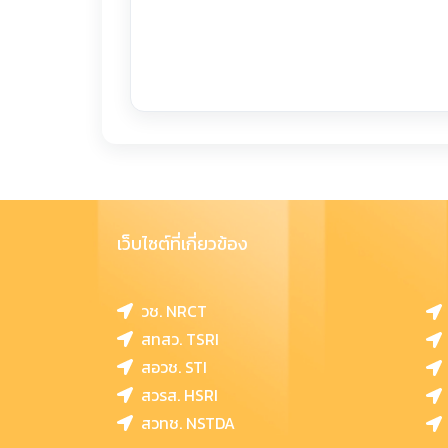
เว็บไซต์ที่เกี่ยวข้อง
วช. NRCT
สทสว. TSRI
สอวช. STI
สวรส. HSRI
สวทช. NSTDA