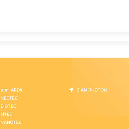
สวก. ARDA
SIAM PHOTON
NECTEC
BIOTEC
MTEC
NANOTEC