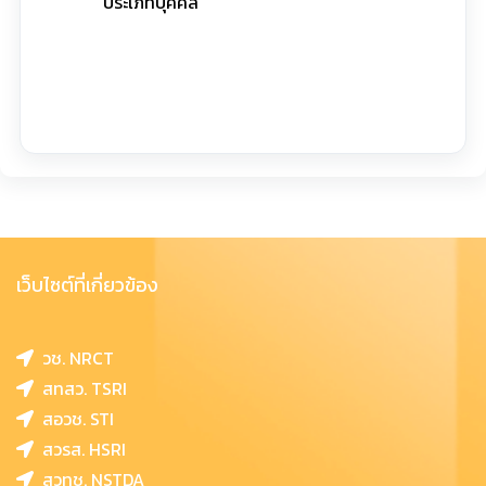
ประเภทบุคคล
เว็บไซต์ที่เกี่ยวข้อง
วช. NRCT
สทสว. TSRI
สอวช. STI
สวรส. HSRI
สวทช. NSTDA