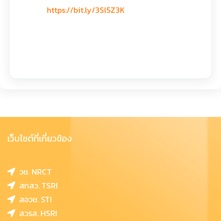
https://bit.ly/3Sl5Z3K
เว็บไซต์ที่เกี่ยวข้อง
วช. NRCT
สทสว. TSRI
สอวช. STI
สวรส. HSRI