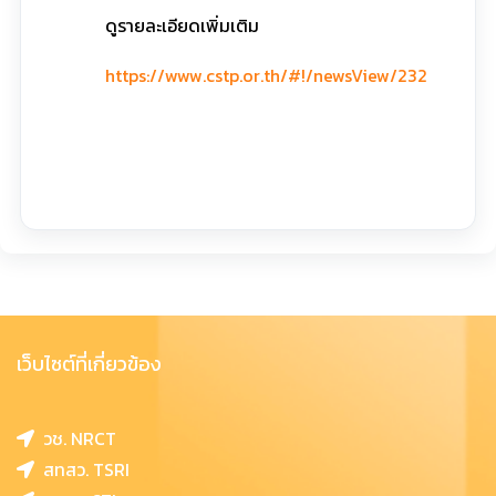
ดูรายละเอียดเพิ่มเติม
https://www.cstp.or.th/#!/newsView/232
เว็บไซต์ที่เกี่ยวข้อง
วช. NRCT
สทสว. TSRI