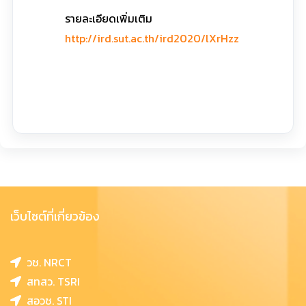
รายละเอียดเพิ่มเติม
http://ird.sut.ac.th/ird2020/lXrHzz
เว็บไซต์ที่เกี่ยวข้อง
วช. NRCT
สทสว. TSRI
สอวช. STI