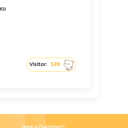
GMO)
Visitor:
539
Have a Questions?