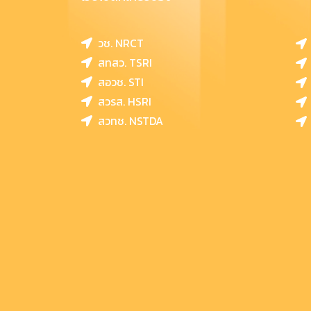
วช. NRCT
สทสว. TSRI
สอวช. STI
สวรส. HSRI
สวทช. NSTDA