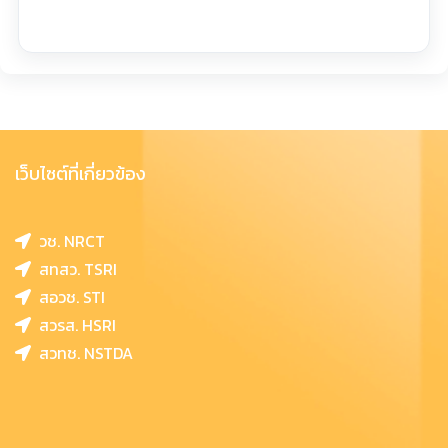
เว็บไซต์ที่เกี่ยวข้อง
วช. NRCT
สทสว. TSRI
สอวช. STI
สวรส. HSRI
สวทช. NSTDA