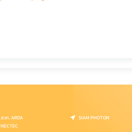
สวก. ARDA
SIAM PHOTON
NECTEC