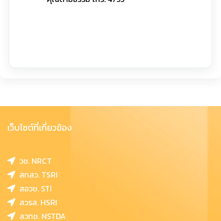
เว็บไซต์ที่เกี่ยวข้อง
วช. NRCT
สทสว. TSRI
สอวช. STI
สวรส. HSRI
สวทช. NSTDA