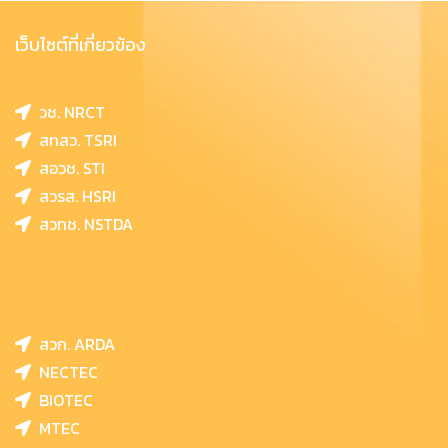
เว็บไซต์ที่เกี่ยวข้อง
วช. NRCT
สทสว. TSRI
สอวช. STI
สวรส. HSRI
สวทช. NSTDA
สวก. ARDA
NECTEC
BIOTEC
MTEC