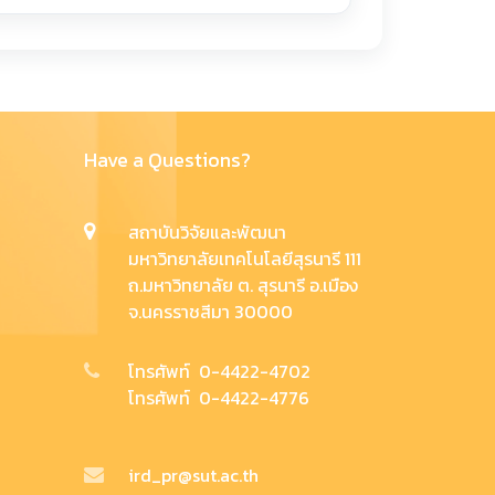
Have a Questions?
สถาบันวิจัยและพัฒนา
มหาวิทยาลัยเทคโนโลยีสุรนารี 111
ถ.มหาวิทยาลัย ต. สุรนารี อ.เมือง
จ.นครราชสีมา 30000
โทรศัพท์ 0-4422-4702
โทรศัพท์ 0-4422-4776
ird_pr@sut.ac.th