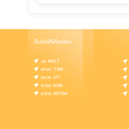
เว็บไซต์ที่เกี่ยวข้อง
วช. NRCT
สทสว. TSRI
สอวช. STI
สวรส. HSRI
สวทช. NSTDA