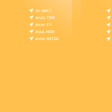
วช. NRCT
สทสว. TSRI
สอวช. STI
สวรส. HSRI
สวทช. NSTDA