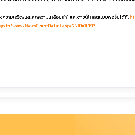
สร้างความเจริญและลดความเหลื่อมล้ำ" และดาวน์โหลดแบบฟอร์มได้ที่:
ht
s.go.th/www/NewsEventDetail.aspx?NID=11993