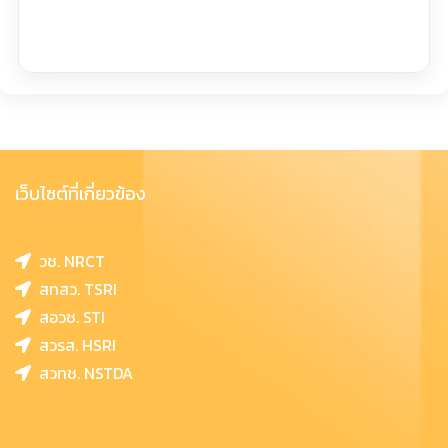
เว็บไซต์ที่เกี่ยวข้อง
วช. NRCT
สทสว. TSRI
สอวช. STI
สวรส. HSRI
สวทช. NSTDA