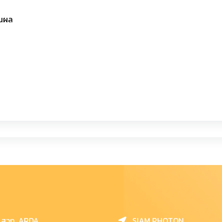
มินผล
สวก. ARDA
SIAM PHOTON