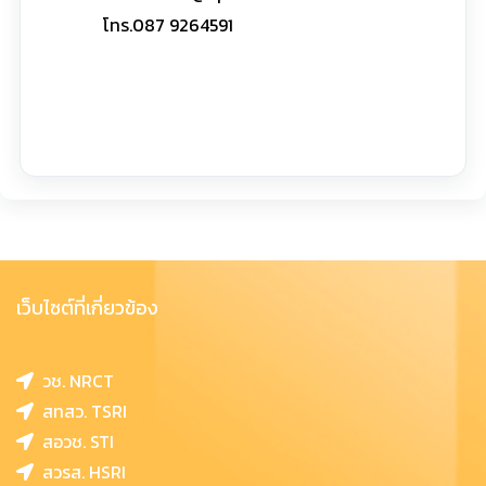
โทร.087 9264591
เว็บไซต์ที่เกี่ยวข้อง
วช. NRCT
สทสว. TSRI
สอวช. STI
สวรส. HSRI